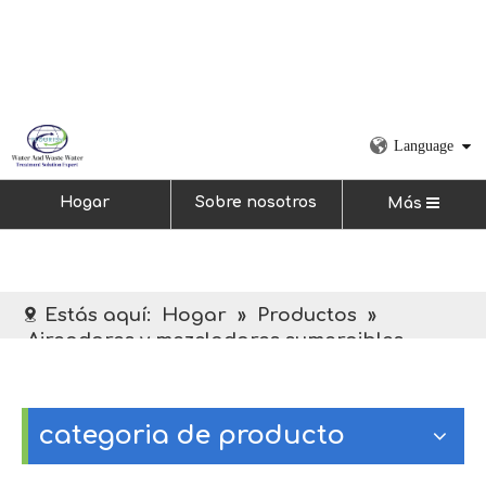
Language
Hogar
Sobre nosotros
Más
Estás aquí:
Hogar
»
Productos
»
Aireadores y mezcladores sumergibles
categoria de producto