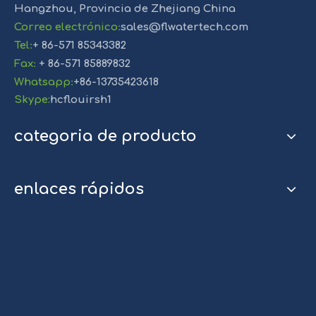
Hangzhou, Provincia de Zhejiang China
Correo electrónico
:
sales@flwatertech.com
Tel
:
+ 86-571 85343382
Fax
:
+ 86-571 85889832
Whatsapp
:
+86-13735423618
Skype:
hcflouirsh1
categoria de producto
enlaces rápidos