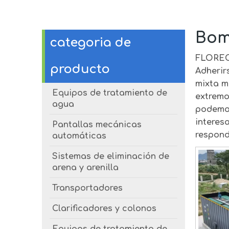
Bom
categoria de
FLORE
producto
Adherir
mixta m
Equipos de tratamiento de
extremo
agua
podemos
interes
Pantallas mecánicas
respond
automáticas
Sistemas de eliminación de
arena y arenilla
Transportadores
Clarificadores y colonos