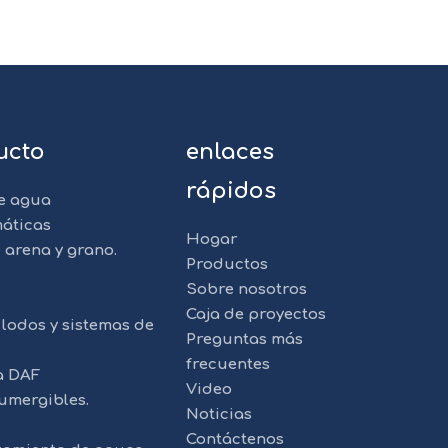
ucto
enlaces
rápidos
e agua
áticas
Hogar
 arena y grano.
Productos
Sobre nosotros
Caja de proyectos
lodos y sistemas de
Preguntas más
frecuentes
a DAF
Video
umergibles.
Noticias
Contáctenos