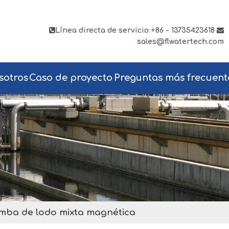

Línea directa de servicio
:
+86 - 13735423618

sales@flwatertech.com
sotros
Caso de proyecto
Preguntas más frecuent
mba de lodo mixta magnética