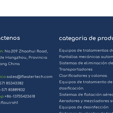
ctenos
categoria de prod
Equipos de tratamientos d
ón
:
No.209 Zhaohui Road,
Pantallas mecánicas autom
de Hangzhou, Provincia
Sistemas de eliminación de
iang China
Transportadores
Clarificadores y colonos.
ico
:
sales@flwatertech.com
Equipos de tratamiento de 
571 85343382
dosificación.
-571 85889832
Sistemas de flotación aére
pp
:
+86-13735423618
Aeradores y mezcladores s
cflouirsh1
Equipos de desinfección