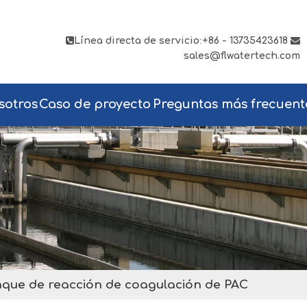

Línea directa de servicio
:
+86 - 13735423618

sales@flwatertech.com
sotros
Caso de proyecto
Preguntas más frecuent
nque de reacción de coagulación de PAC