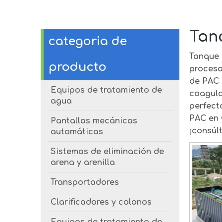
Tan
categoria de
Tanque 
producto
procesa
de PAC
Equipos de tratamiento de
coagul
agua
perfect
PAC
en 
Pantallas mecánicas
¡consúl
automáticas
Sistemas de eliminación de
arena y arenilla
Transportadores
Clarificadores y colonos