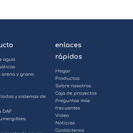
ucto
enlaces
rápidos
e agua
áticas
Hogar
 arena y grano.
Productos
Sobre nosotros
Caja de proyectos
lodos y sistemas de
Preguntas más
frecuentes
a DAF
Video
umergibles.
Noticias
Contáctenos