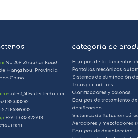
ctenos
categoria de prod
Equipos de tratamientos d
ón
:
No.209 Zhaohui Road,
Pantallas mecánicas autom
de Hangzhou, Provincia
Sistemas de eliminación de
iang China
Transportadores
Clarificadores y colonos.
ico
:
sales@flwatertech.com
Equipos de tratamiento de 
571 85343382
dosificación.
-571 85889832
Sistemas de flotación aére
pp
:
+86-13735423618
Aeradores y mezcladores s
cflouirsh1
Equipos de desinfección