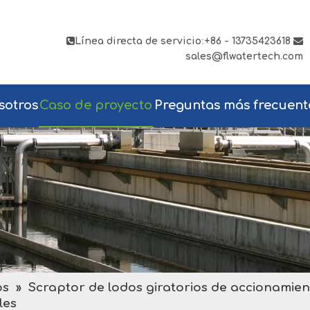

Línea directa de servicio
:
+86 - 13735423618

sales@flwatertech.com
sotros
Caso de proyecto
Preguntas más frecuent
os
»
Scraptor de lodos giratorios de accionamien
les