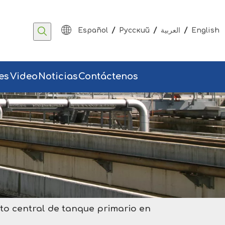
/
/
/
Español
Pусский
العربية
English
es
Video
Noticias
Contáctenos
to central de tanque primario en