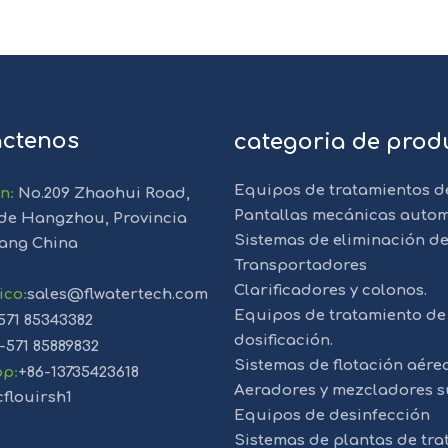
ctenos
categoria de prod
Equipos de tratamientos d
ón
:
No.209 Zhaohui Road,
Pantallas mecánicas autom
de Hangzhou, Provincia
Sistemas de eliminación de
iang China
Transportadores
Clarificadores y colonos.
ico
:
sales@flwatertech.com
Equipos de tratamiento de 
571 85343382
dosificación.
-571 85889832
Sistemas de flotación aére
pp
:
+86-13735423618
Aeradores y mezcladores s
cflouirsh1
Equipos de desinfección
Sistemas de plantas de tr