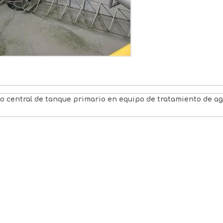
s
to central de tanque primario en equipo de tratamiento de a
Depó
decan
lám
ra