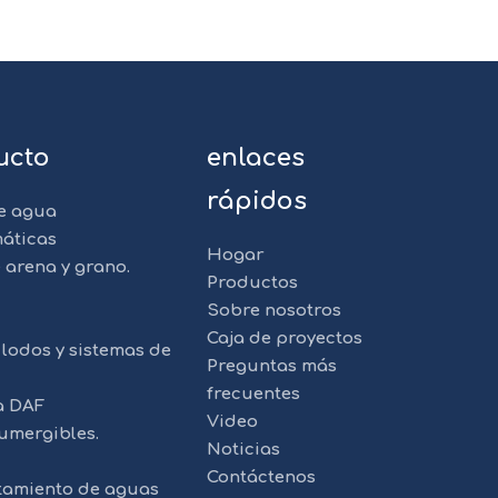
ucto
enlaces
rápidos
e agua
áticas
Hogar
 arena y grano.
Productos
Sobre nosotros
Caja de proyectos
lodos y sistemas de
Preguntas más
frecuentes
a DAF
Video
umergibles.
Noticias
Contáctenos
atamiento de aguas